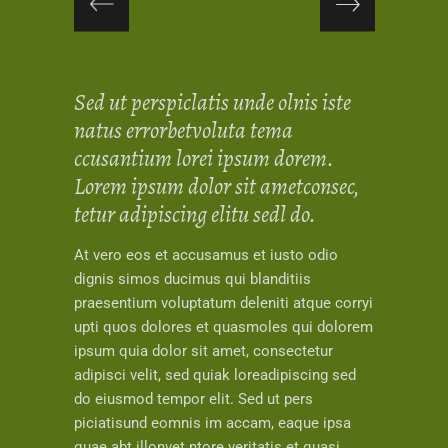
Sed ut perspiclatis unde olnis iste
natus errorbetvoluta tema
ccusantium lorei ipsum dorem.
Lorem ipsum dolor sit ametconsec,
tetur adipiscing elitu sedl do.
At vero eos et accusamus et iusto odio
dignis simos ducimus qui blanditiis
praesentium voluptatum deleniti atque corryi
upti quos dolores et quasmoles qui dolorem
ipsum quia dolor sit amet, consectetur
adipisci velit, sed quiak loreadipiscing sed
do eiusmod tempor elit. Sed ut pers
piciatisund eomnis im accam, eaque ipsa
quae abt illonvet ntore veritatis et quasi