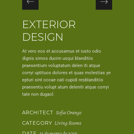
EXTERIOR
DESIGN
At vero eos et accusamus et iusto odio
dignis simos ducim usqui blanditiis
praesentium voluptatum delen iti atque
corryi uptituos dolores et quas molestias ye
epturi sint occae cati cupidi resblanditiis
praesentiu volupt atum deleniti atque corryi
tate non dugaol.
Sofia Orange
ARCHITECT
Living Rooms
CATEGORY
21 de marzo de 2019
DATE