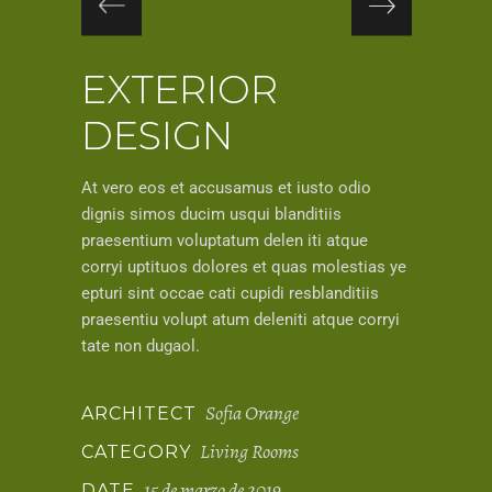
EXTERIOR
DESIGN
At vero eos et accusamus et iusto odio
dignis simos ducim usqui blanditiis
praesentium voluptatum delen iti atque
corryi uptituos dolores et quas molestias ye
epturi sint occae cati cupidi resblanditiis
praesentiu volupt atum deleniti atque corryi
tate non dugaol.
Sofia Orange
ARCHITECT
Living Rooms
CATEGORY
15 de marzo de 2019
DATE